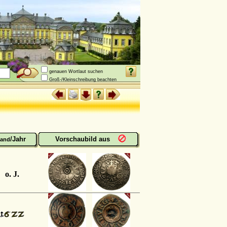
genauen Wortlaut suchen
Groß-/Kleinschreibung beachten
/Jahr
Vorschaubild aus
and
o. J.