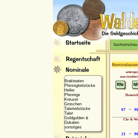
Suchvorschau
Nominalausw
unterge
aus-/einble
Brakteaten
RNr
N
Pfennigteilstücke
Heller
Pfennige
Heinric
Kreuzer
Groschen
-
Talerteilstücke
07
9
Taler
Goldgulden &
Chr & Wo
Dukaten
sonstiges
-
21
9