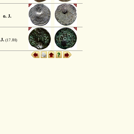
o. J.
.J.
(17.JH)