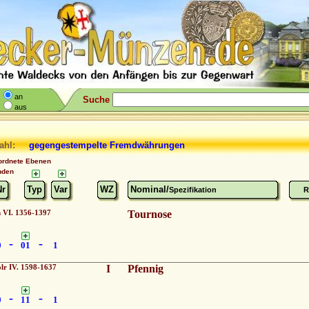
an
Suche
aus
ahl:
gegengestempelte Fremdwährungen
ordnete Ebenen
nden
Nr
Typ
Var
WZ
Nominal/
Spezifikation
R
h VI. 1356-1397
Tournose
-
-
0
01
1
lr IV. 1598-1637
I
Pfennig
-
-
0
11
1