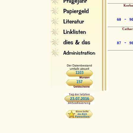
Korba
-
60
9
Cathar
-
87
9
Der Datenbestand
umfaßt aktuell
1103
157
23.07.2016