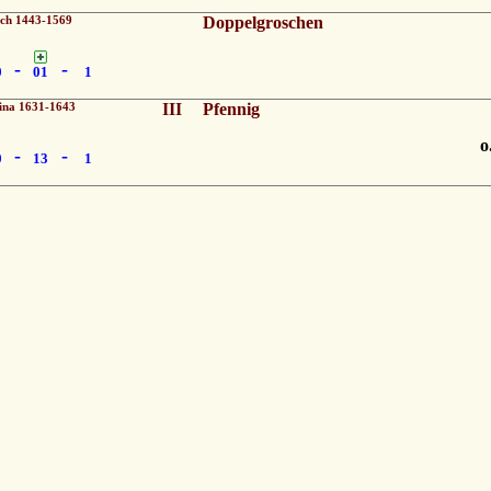
ch 1443-1569
Doppelgroschen
-
-
0
01
1
ina 1631-1643
III
Pfennig
o
-
-
0
13
1