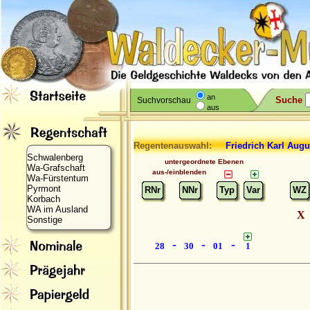
an
Suche
Suchvorschau
aus
Regentenauswahl:
Friedrich
Karl Augu
Schwalenberg
untergeordnete Ebenen
Wa-Grafschaft
aus-/einblenden
Wa-Fürstentum
Pyrmont
RNr
NNr
Typ
Var
WZ
Korbach
WA im Ausland
X
Sonstige
-
-
-
28
30
01
1