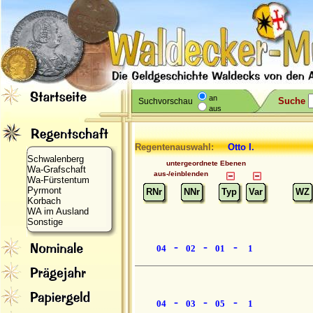
an
Suche
Suchvorschau
aus
Regentenauswahl:
Otto I.
Schwalenberg
untergeordnete Ebenen
Wa-Grafschaft
aus-/einblenden
Wa-Fürstentum
Pyrmont
RNr
NNr
Typ
Var
WZ
Korbach
WA im Ausland
Sonstige
-
-
-
04
02
01
1
-
-
-
04
03
05
1