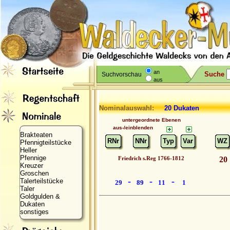
an
Suche
Suchvorschau
aus
Nominalauswahl:
20 Dukaten
untergeordnete Ebenen
aus-/einblenden
Brakteaten
RNr
NNr
Typ
Var
WZ
Pfennigteilstücke
Heller
Pfennige
Friedrich s.Reg 1766-1812
20
Kreuzer
Groschen
-
-
-
Talerteilstücke
29
89
11
1
Taler
Goldgulden &
Dukaten
sonstiges