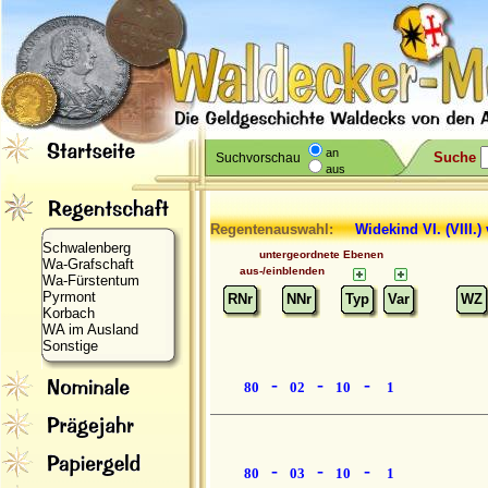
an
Suche
Suchvorschau
aus
Regentenauswahl:
Widekind VI. (VIII.)
Schwalenberg
untergeordnete Ebenen
Wa-Grafschaft
aus-/einblenden
Wa-Fürstentum
Pyrmont
RNr
NNr
Typ
Var
WZ
Korbach
WA im Ausland
Sonstige
-
-
-
80
02
10
1
-
-
-
80
03
10
1