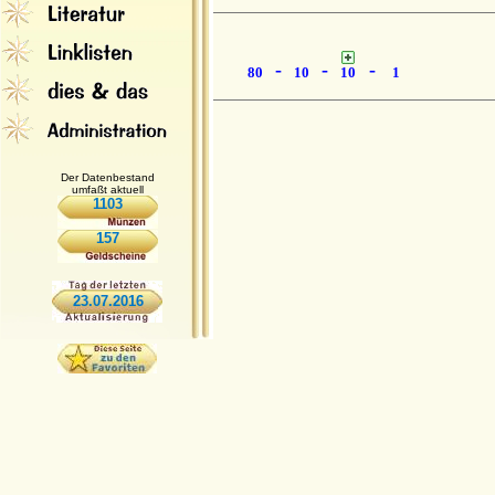
-
-
-
80
10
10
1
Der Datenbestand
umfaßt aktuell
1103
157
23.07.2016