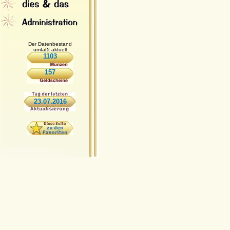
Der Datenbestand
umfaßt aktuell
1103
157
23.07.2016