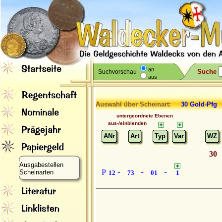
an
Suche
Suchvorschau
aus
Auswahl über Scheinart:
30 Gold-Pfg
untergeordnete Ebenen
aus-/einblenden
ANr
Art
Typ
Var
WZ
30
Ausgabestellen
-
-
-
P
Scheinarten
12
73
01
1