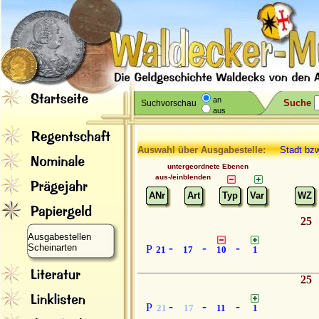
an
Suche
Suchvorschau
aus
Auswahl über Ausgabestelle:
Stadt bzw
untergeordnete Ebenen
aus-/einblenden
ANr
Art
Typ
Var
WZ
25
Ausgabestellen
-
-
-
Scheinarten
P
21
17
10
1
25
-
-
-
P
21
17
11
1