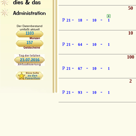
50
-
-
-
P
21
18
10
1
Der Datenbestand
umfaßt aktuell
10
1103
157
-
-
-
P
21
64
10
1
100
23.07.2016
-
-
-
P
21
67
10
1
2
-
-
-
P
21
93
10
1