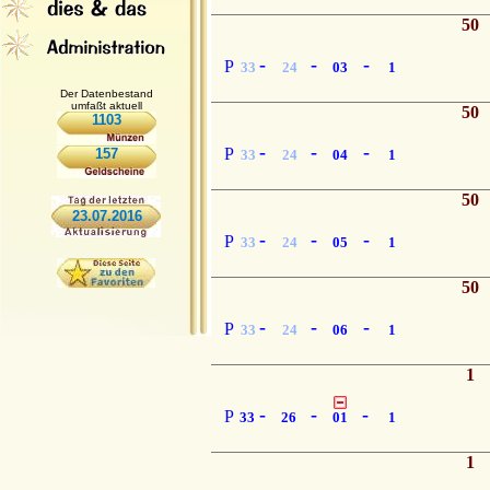
50
-
-
-
P
33
24
03
1
Der Datenbestand
umfaßt aktuell
50
1103
-
-
-
P
157
33
24
04
1
50
23.07.2016
-
-
-
P
33
24
05
1
50
-
-
-
P
33
24
06
1
1
-
-
-
P
33
26
01
1
1