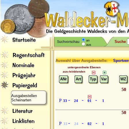
an
Suche
Suchvorschau
aus
Auswahl über Ausgabestelle:
Sportver
untergeordnete Ebenen
aus-/einblenden
ANr
Art
Typ
Var
WZ
50
Ausgabestellen
-
-
-
Scheinarten
P
33
24
01
1
50
-
-
-
P
33
24
02
1