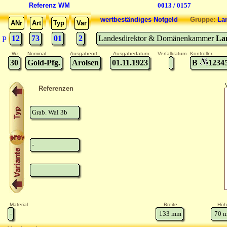
Referenz WM
0013 / 0157
wertbeständiges Notgeld
Gruppe:
La
ANr
Art
Typ
Var
12
73
01
2
Landesdirektor & Domänenkammer
La
P
Wz
Nominal
Ausgabeort
Ausgabedatum
Verfalldatum
Kontrollnr.
30
Gold-Pfg.
Arolsen
01.11.1923
B
1234
Referenzen
Grab. Wal 3b
-
Material
Breite
Höh
-
133
mm
70
m