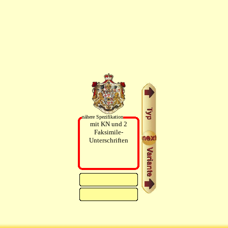
nähere Spezifikation
mit KN und 2
Faksimile-
Unterschriften