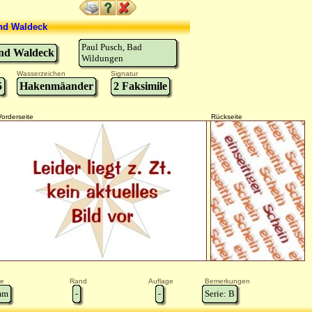
nd Waldeck
Paul Pusch, Bad
nd Waldeck
Wildungen
Wasserzeichen
Signatur
5
Hakenmäander
2 Faksimile
Vorderseite
Rückseite
e
Rand
Auflage
Bemerkungen
m
-
-
Serie: B