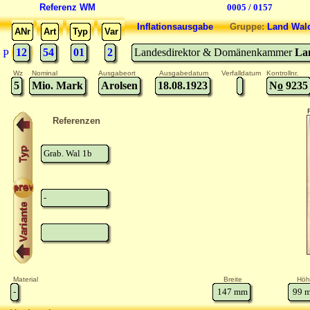
Referenz WM
0005 / 0157
Inflationsausgabe
Gruppe:
Land Wal
ANr
Art
Typ
Var
12
54
01
2
Landesdirektor & Domänenkammer
La
P
Wz
Nominal
Ausgabeort
Ausgabedatum
Verfalldatum
Kontrollnr.
5
Mio. Mark
Arolsen
18.08.1923
N
o
9235
Referenzen
Grab. Wal 1b
-
Material
Breite
Höh
-
147
mm
99
m