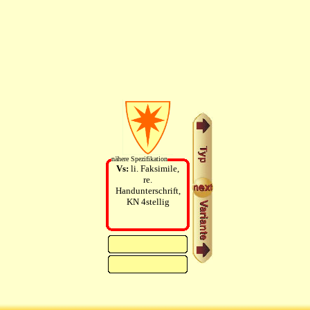
nähere Spezifikation
Vs:
li. Faksimile,
re.
Handunterschrift,
KN 4stellig