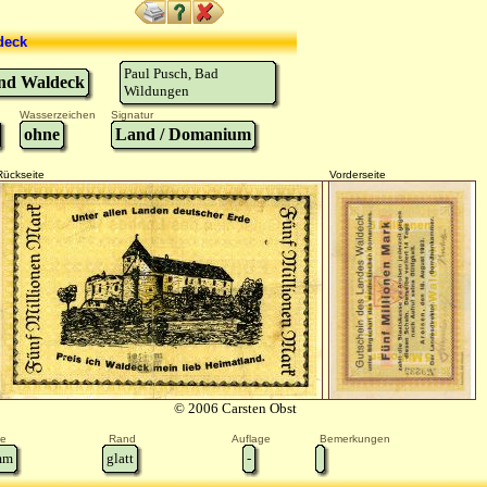
deck
Paul Pusch, Bad
nd Waldeck
Wildungen
Wasserzeichen
Signatur
ohne
Land / Domanium
Rückseite
Vorderseite
© 2006 Carsten Obst
e
Rand
Auflage
Bemerkungen
m
glatt
-