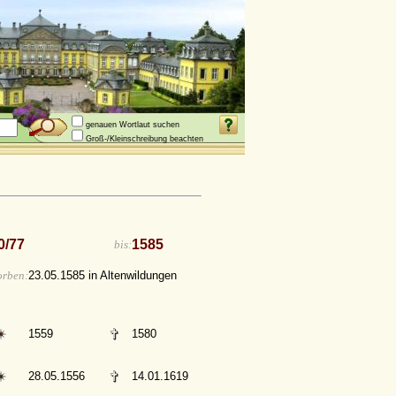
genauen Wortlaut suchen
Groß-/Kleinschreibung beachten
0/77
1585
bis:
orben:
23.05.1585 in Altenwildungen
1559
1580
28.05.1556
14.01.1619