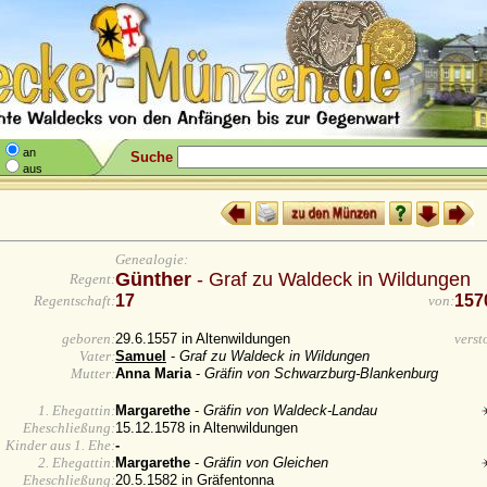
an
Suche
aus
Genealogie:
Günther
- Graf zu Waldeck in Wildungen
Regent:
17
157
Regentschaft:
von:
geboren:
29.6.1557 in Altenwildungen
verst
Vater:
Samuel
-
Graf zu Waldeck in Wildungen
Mutter:
Anna Maria
-
Gräfin von Schwarzburg-Blankenburg
1. Ehegattin:
Margarethe
-
Gräfin von Waldeck-Landau
Eheschließung:
15.12.1578 in Altenwildungen
Kinder aus 1. Ehe:
-
2. Ehegattin:
Margarethe
-
Gräfin von Gleichen
Eheschließung:
20.5.1582 in Gräfentonna