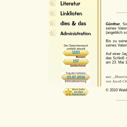
Günther
, S
seines Vater
(angeblich s
Bis zu sein
seines Vater
Der Datenbestand
umfaßt aktuell
1103
Auf einer Ja
das Schloß n
157
am 23. Mai 1
aus:
„Histori
23.07.2016
von Jacob Chr
© 2010 Wald