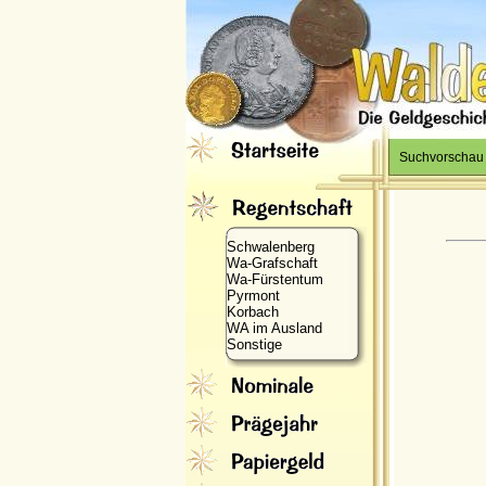
Suchvorschau
Schwalenberg
Wa-Grafschaft
Wa-Fürstentum
Pyrmont
Korbach
WA im Ausland
Sonstige