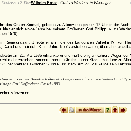
Kinder aus 2. Ehe:
Wilhelm Ernst
-
Graf zu Waldeck in Wildungen
ohn des Grafen Samuel, geboren zu Altenwildungen um 12 Uhr in der Nac
s hielt er sich einige Jahre bei seinem Großvater, Graf Philipp IV. zu Walde
chon 1570).
em Regierungsantritt lebte er am Hofe des Landgrafen Wilhelm IV. von H
s, Daniel und Heinrich IX. im Jahre 1577 verstorben waren, übernahm er selbs
gdpartie am 21. Mai 1585 erkrankte er und mußte eilig umkehren. Wegen der
icht mehr erreichen, sondern man mußte ihm in der Stadtschulstube zu Alten
585 nachmittags zwischen 5 und 6 Uhr starb. Am 27. Mai wurde sein Leichna
sch-genealogisches Handbuch über alle Grafen und Fürsten von Waldeck und Pyrm
istoph Carl Hoffmeister, Cassel 1883
ecker-Münzen.de