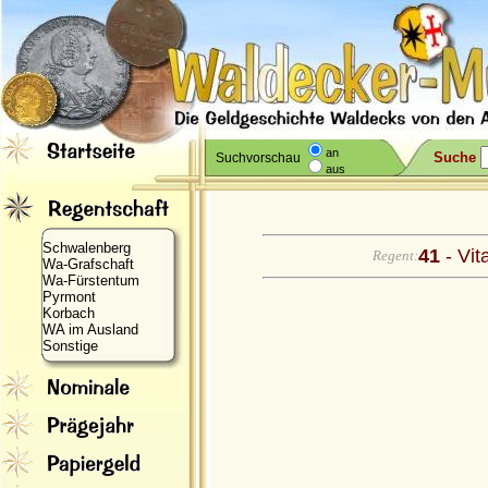
an
Suche
Suchvorschau
aus
Schwalenberg
41
- Vit
Regent:
Wa-Grafschaft
Wa-Fürstentum
Pyrmont
Korbach
WA im Ausland
Sonstige