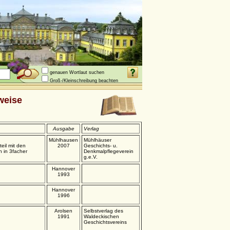
genauen Wortlaut suchen
Groß-/Kleinschreibung beachten
weise
Ausgabe
Verlag
Mühlhausen
Mühlhäuser
eil mit den
2007
Geschichts- u.
n in 3facher
Denkmalpflegeverein
g.e.V.
Hannover
1993
Hannover
1996
Arolsen
Selbstverlag des
1991
Waldeckischen
Geschichtsvereins