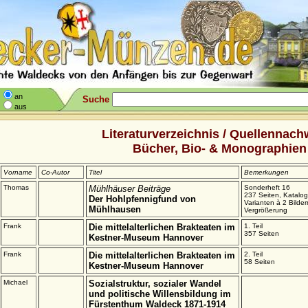
an
Suche
aus
Literaturverzeichnis / Quellennach
Bücher, Bio- & Monographien
Vorname
Co-Autor
Titel
Bemerkungen
Thomas
Mühlhäuser Beiträge
Sonderheft 16
237 Seiten, Katalogt
Der Hohlpfennigfund von
Varianten à 2 Bilder
Mühlhausen
Vergrößerung
Frank
Die mittelalterlichen Brakteaten im
1. Teil
357 Seiten
Kestner-Museum Hannover
Frank
Die mittelalterlichen Brakteaten im
2. Teil
58 Seiten
Kestner-Museum Hannover
Michael
Sozialstruktur, sozialer Wandel
und politische Willensbildung im
Fürstenthum Waldeck 1871-1914