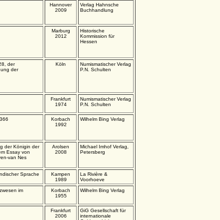
Hannover
Verlag Hahnsche
2009
Buchhandlung
Marburg
Historische
2012
Kommission für
Hessen
28, der
Köln
Numismatischer Verlag
hung der
P.N. Schulten
Frankfurt
Numismatischer Verlag
1974
P.N. Schulten
 366
Korbach
Wilhelm Bing Verlag
1992
g der Königin der
Arolsen
Michael Imhof Verlag,
nem Essay von
2008
Petersberg
ven-van Nes
ländischer Sprache
Kampen
La Rivière &
1989
Voorhoeve
zwesen im
Korbach
Wilhelm Bing Verlag
1955
Frankfurt
GiG Gesellschaft für
2006
internationale