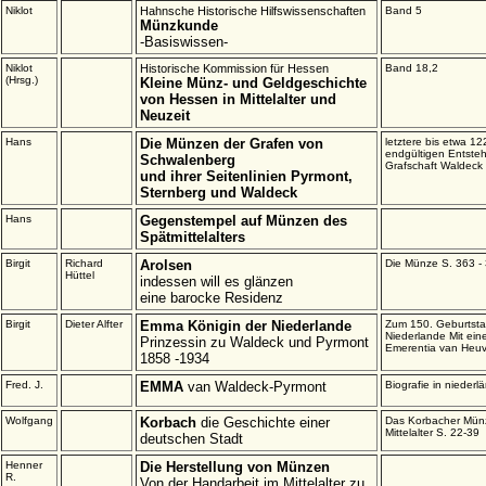
Niklot
Hahnsche Historische Hilfswissenschaften
Band 5
Münzkunde
-Basiswissen-
Niklot
Historische Kommission für Hessen
Band 18,2
(Hrsg.)
Kleine Münz- und Geldgeschichte
von Hessen in Mittelalter und
Neuzeit
Hans
Die Münzen der Grafen von
letztere bis etwa 12
endgültigen Entste
Schwalenberg
Grafschaft Waldeck
und ihrer Seitenlinien Pyrmont,
Sternberg und Waldeck
Hans
Gegenstempel auf Münzen des
Spätmittelalters
Birgit
Richard
Arolsen
Die Münze S. 363 -
Hüttel
indessen will es glänzen
eine barocke Residenz
Birgit
Dieter Alfter
Emma Königin der Niederlande
Zum 150. Geburtsta
Niederlande Mit ei
Prinzessin zu Waldeck und Pyrmont
Emerentia van Heu
1858 -1934
Fred. J.
EMMA
van Waldeck-Pyrmont
Biografie in nieder
Wolfgang
Korbach
die Geschichte einer
Das Korbacher Mün
Mittelalter S. 22-39
deutschen Stadt
Henner
Die Herstellung von Münzen
R.
Von der Handarbeit im Mittelalter zu