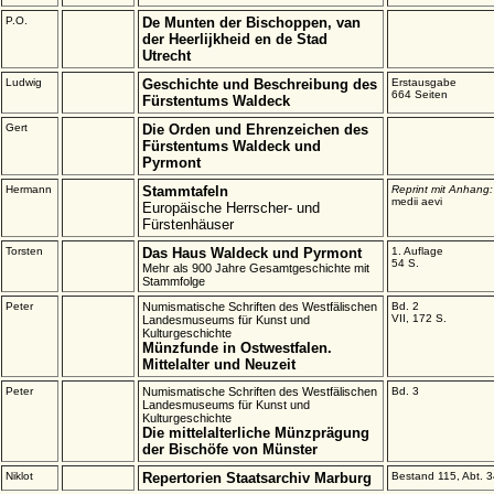
P.O.
De Munten der Bischoppen, van
der Heerlijkheid en de Stad
Utrecht
Ludwig
Geschichte und Beschreibung des
Erstausgabe
664 Seiten
Fürstentums Waldeck
Gert
Die Orden und Ehrenzeichen des
Fürstentums Waldeck und
Pyrmont
Hermann
Stammtafeln
Reprint mit Anhang
medii aevi
Europäische Herrscher- und
Fürstenhäuser
Torsten
Das Haus Waldeck und Pyrmont
1. Auflage
54 S.
Mehr als 900 Jahre Gesamtgeschichte mit
Stammfolge
Peter
Numismatische Schriften des Westfälischen
Bd. 2
VII, 172 S.
Landesmuseums für Kunst und
Kulturgeschichte
Münzfunde in Ostwestfalen.
Mittelalter und Neuzeit
Peter
Numismatische Schriften des Westfälischen
Bd. 3
Landesmuseums für Kunst und
Kulturgeschichte
Die mittelalterliche Münzprägung
der Bischöfe von Münster
Niklot
Repertorien Staatsarchiv Marburg
Bestand 115, Abt.