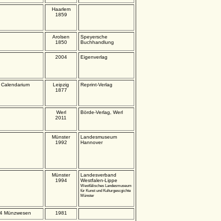
Haarlem
1859
Arolsen
Speyersche
1850
Buchhandlung
2004
Eigenverlag
:
Calendarium
Leipzig
Reprint-Verlag
1877
Werl
Börde-Verlag, Werl
2011
Münster
Landesmuseum
1992
Hannover
Münster
Landesverband
1994
Westfalen-Lippe
Westfälisches Landesmuseum
für Kunst und Kulturgescgichte
Münster
 34 Münzwesen
1981