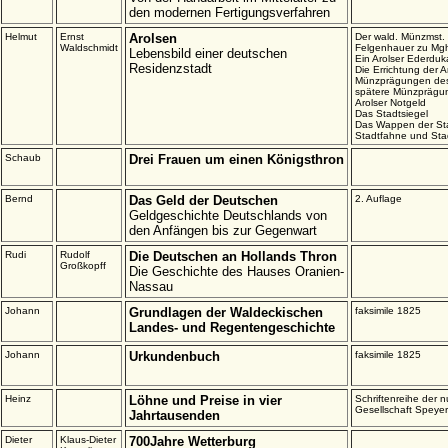
den modernen Fertigungsverfahren
Helmut
Ernst
Arolsen
Der wald. Münzmst.
Waldschmidt
Felgenhauer zu Mgh
Lebensbild einer deutschen
Ein Arolser Ederduk
Residenzstadt
Die Errichtung der 
Münzprägungen des 
spätere Münzprägun
Arolser Notgeld
Das Stadtsiegel
Das Wappen der St
Stadtfahne und Sta
Schaub
Drei Frauen um einen Königsthron
Bernd
Das Geld der Deutschen
2. Auflage
Geldgeschichte Deutschlands von
den Anfängen bis zur Gegenwart
Rudi
Rudolf
Die Deutschen an Hollands Thron
Großkopff
Die Geschichte des Hauses Oranien-
Nassau
Johann
Grundlagen der Waldeckischen
faksimile 1825
Landes- und Regentengeschichte
Johann
Urkundenbuch
faksimile 1825
Heinz
Löhne und Preise in vier
Schriftenreihe der 
Gesellschaft Speyer
Jahrtausenden
Dieter
Klaus-Dieter
700Jahre Wetterburg