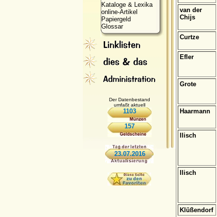
Kataloge & Lexika
van der
online-Artikel
Chijs
Papiergeld
Glossar
Curtze
Efler
Grote
Der Datenbestand
umfaßt aktuell
1103
Haarmann
157
Ilisch
23.07.2016
Ilisch
Klüßendorf