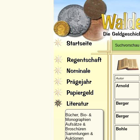
Suchvorschau
Autor
Arnold
Berger
Bücher, Bio- &
Berger
Monographien
Aufsätze &
Broschüren
Bohle
Sammlungen &
Auktionen