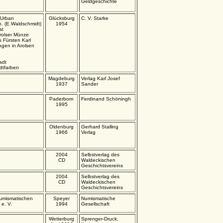
Geldgeschichte
 Urban
Glücksburg
C. V. Starke
. (E.Waldschmidt)
1954
at
Arolser Münze
Fürsten Karl
gen in Arolsen
adt
dtfarben
Magdeburg
Verlag Karl Josef
1937
Sander
Paderborn
Ferdinand Schöningh
1995
Oldenburg
Gerhard Stalling
1966
Verlag
2004
Selbstverlag des
CD
Waldeckischen
Geschichtsvereins
2004
Selbstverlag des
CD
Waldeckischen
Geschichtsvereins
numismatischen
Speyer
Numismatische
 e. V.
1994
Gesellschaft
Wetterburg
Sprenger-Druck,