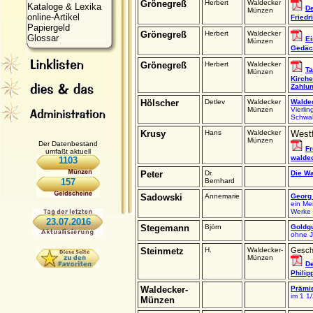
Grönegreß
Herbert
Waldecker
Kataloge & Lexika
De
Münzen
online-Artikel
Friedr
Papiergeld
Grönegreß
Herbert
Waldecker
Glossar
Ei
Münzen
Gedäch
Grönegreß
Herbert
Waldecker
Ta
Münzen
Kirche
Zahlun
Hölscher
Detlev
Waldecker
Walde
Münzen
Vierli
Schwa
Krusy
Hans
Waldecker
Westf
Münzen
Der Datenbestand
Fr
umfaßt aktuell
walde
1103
Peter
Dr.
Die W
157
Bernhard
Sadowski
Annemarie
Georg 
ein Me
Werke
23.07.2016
Stegemann
Björn
Goldg
ohne J
Steinmetz
H.
Waldecker-
Geschi
Münzen
De
Philip
Waldecker-
Prämi
im 1 1
Münzen