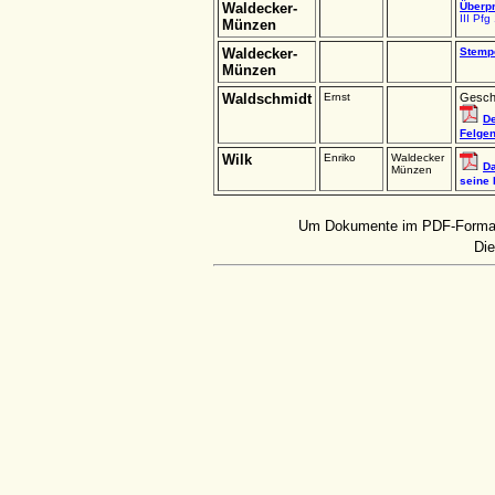
Waldecker-
Überp
III Pf
Münzen
Waldecker-
Stempe
Münzen
Waldschmidt
Ernst
Geschi
De
Felge
Wilk
Enriko
Waldecker
D
Münzen
seine 
Um Dokumente im PDF-Forma
Die