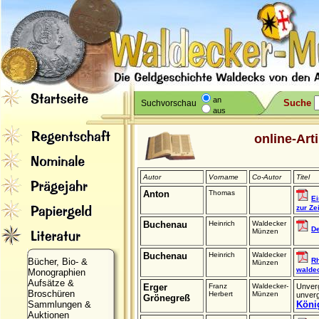
an
Suche
Suchvorschau
aus
online-Art
Autor
Vorname
Co-Autor
Titel
Anton
Thomas
Ei
zur Ze
Buchenau
Heinrich
Waldecker
De
Münzen
Buchenau
Heinrich
Waldecker
Bücher, Bio- &
Rh
Münzen
walde
Monographien
Aufsätze &
Erger
Franz
Waldecker-
Unverg
Broschüren
Herbert
Münzen
unver
Grönegreß
Sammlungen &
Köni
Auktionen