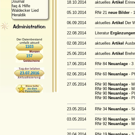
Journal
18.10.2014
aktuelles
Artikel
Erinn
faq & Hilfe
Waldecker Lied
05.10.2014
RNr 21
neue Bilder
- 
Heraldik
06.09.2014
aktuelles
Artikel
Der W
22.08.2014
Literatur
Ergänzunge
Der Datenbestand
umfaßt aktuell
02.08.2014
aktuelles
Artikel
Ausbr
1103
25.06.2014
aktuelles
Artikel
Brehm
157
17.06.2014
RNr 84
Neuanlage
- 3
23.07.2016
02.06.2014
RNr 60
Neuanlage
- P
27.05.2014
RNr 90
Neuanlage
- M
RNr 90
Neuanlage
- M
RNr 90
Neuanlage
- P
RNr 90
Neuanlage
- P
23.05.2014
RNr 34
Neuanlage
- S
03.05.2014
RNr 90
Neuanlage
- M
RNr 92
Neuanlage
- M
20.04.2014
RNr 19
Neuanlage
- 3