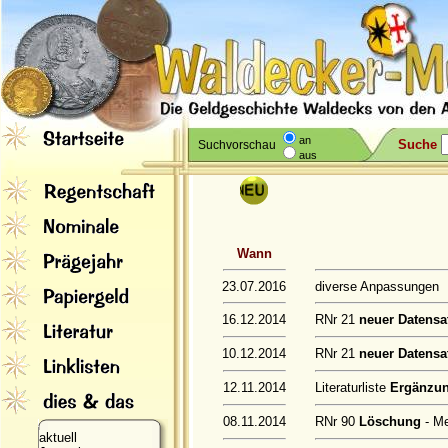
an
Suche
Suchvorschau
aus
Wann
23.07.2016
diverse Anpassungen
16.12.2014
RNr 21
neuer Datens
10.12.2014
RNr 21
neuer Datens
12.11.2014
Literaturliste
Ergänzu
08.11.2014
RNr 90
Löschung
- M
aktuell