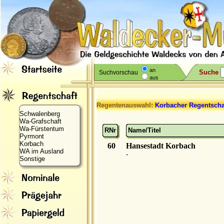
an
Suche
Suchvorschau
aus
Regentenauswahl:
Korbacher Regentscha
Schwalenberg
Wa-Grafschaft
Wa-Fürstentum
RNr
Name/Titel
Pyrmont
Korbach
60
Hansestadt Korbach
WA im Ausland
-
Sonstige