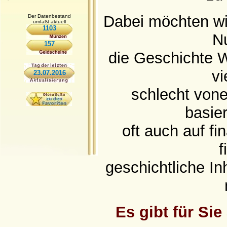
Dabei möchten wi
Der Datenbestand
umfaßt aktuell
1103
N
157
die Geschichte W
vi
23.07.2016
schlecht vone
basie
oft auch auf f
f
geschichtliche Inh
Es gibt für Si