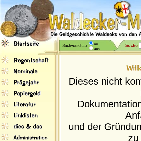
an
Suche
Suchvorschau
aus
Dieses nicht kom
Dokumentation
Anf
und der Gründung
zu 