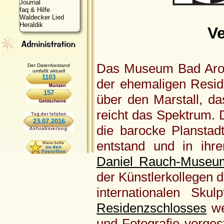
Journal
faq & Hilfe
Waldecker Lied
Heraldik
V
Das Museum Bad Arols
Der Datenbestand
umfaßt aktuell
1103
der ehemaligen Resid
157
über den Marstall, d
reicht das Spektrum.
23.07.2016
die barocke Planstad
entstand und in ihr
Daniel Rauch-Museu
der Künstlerkollegen 
internationalen Sku
Residenzschlosses
we
und Fotografie vorges