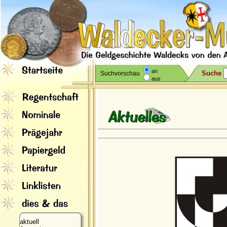
an
Suche
Suchvorschau
aus
aktuell