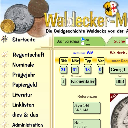
an
Suche
Suchvorschau
aus
WM
Waldeck 
Referenz
RNr
NNr
Typ
Var
unter Reg
31
61
13
9
Georg I.
Wz
Nominal
Jahr
1
Kronentaler
I8I3
Referenzen
Jäger 14d
AKS 14d
Hen -
Kay 276