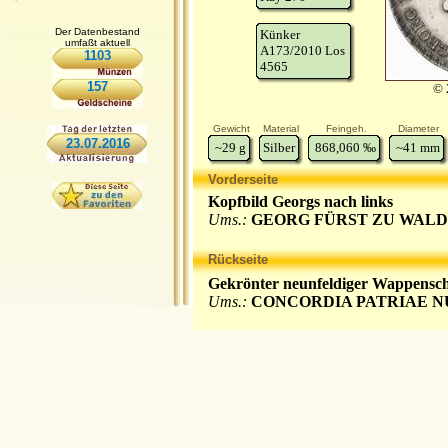
Der Datenbestand
Künker
umfaßt aktuell
A173/2010 Los
1103
4565
157
© 
Gewicht
Material
Feingeh.
Diameter
23.07.2016
~29
g
Silber
868,060
‰
~41
mm
Vorderseite
Kopfbild Georgs nach links
Ums.:
GEORG FÜRST ZU WALD
Rückseite
Gekrönter neunfeldiger Wappensc
Ums.:
CONCORDIA PATRIAE 