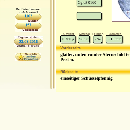
Ggreß 0160
Der Datenbestand
umfaßt aktuell
1103
157
Gewicht
Material
Feingeh.
Diameter
0,260
g
Silber
-
‰
~ 13
mm
23.07.2016
Vorderseite
glatter, unten runder Sternschild te
Perlen.
Rückseite
einseitiger Schüsselpfennig