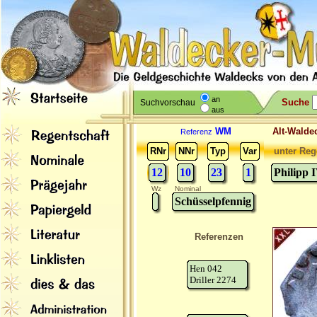
an
Suche
Suchvorschau
aus
WM
Alt-Wal
Referenz
RNr
NNr
Typ
Var
unter Reg
12
10
23
1
Philipp 
Wz
Nominal
Schüsselpfennig
Referenzen
Hen 042
Driller 2274