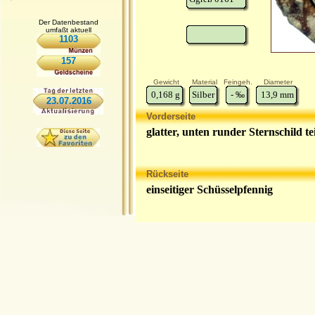
Der Datenbestand
umfaßt aktuell
1103
157
Gewicht
Material
Feingeh.
Diameter
0,168
g
Silber
-
‰
13,9
mm
23.07.2016
Vorderseite
glatter, unten runder Sternschild tei
Rückseite
einseitiger Schüsselpfennig