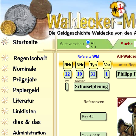
an
Suche
Suchvorschau
aus
WM
Alt-Wal
Referenz
RNr
NNr
Typ
Var
unter Reg
12
10
31
1
Philipp 
Wz
Nominal
Schüsselpfennig
Referenzen
Kay 43
Ggreß 0161