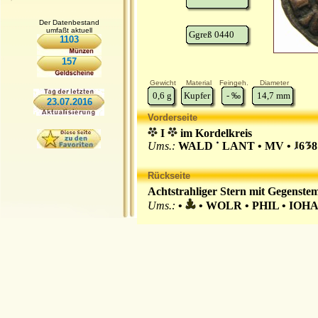
Der Datenbestand
umfaßt aktuell
Ggreß 0440
1103
157
Gewicht
Material
Feingeh.
Diameter
0,6
g
Kupfer
-
‰
14,7
mm
23.07.2016
Vorderseite
I
im Kordelkreis
Ums.:
WALD
LANT • MV •
6
8
Rückseite
Achtstrahliger Stern mit Gegenste
Ums.:
•
• WOLR • PHIL • IOHA 