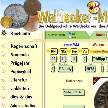
an
Suche
Suchvorschau
aus
WM
Waldeck 
Referenz
RNr
NNr
Typ
Var
unter Reg
22
11
11
2
Philipp 
Wz
Nominal
Jahr
Mz
I
Pfennig
6
8
Referenzen
Weing. 741b
-