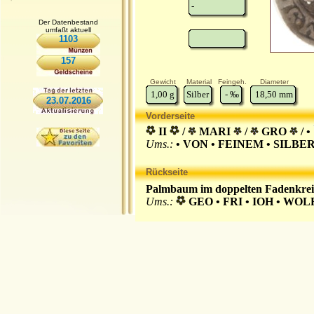
-
Der Datenbestand
umfaßt aktuell
1103
157
Gewicht
Material
Feingeh.
Diameter
1,00
g
Silber
-
‰
18,50
mm
23.07.2016
Vorderseite
II
/
MARI
/
GRO
/ •
Ums.:
• VON • FEINEM • SILBER
Rückseite
Palmbaum im doppelten Fadenkrei
Ums.:
GEO • FRI • IOH • WOLR •