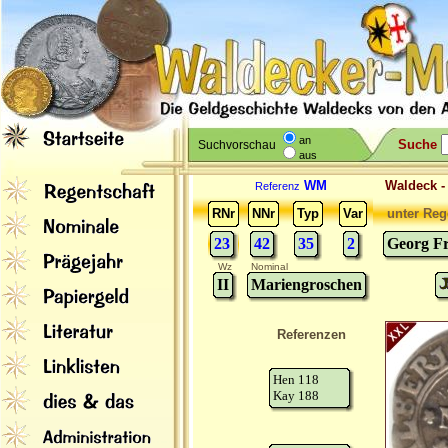
an
Suche
Suchvorschau
aus
WM
Waldeck 
Referenz
RNr
NNr
Typ
Var
unter Reg
23
42
35
2
Georg Fr
Wz
Nominal
II
Mariengroschen
Referenzen
Hen 118
Kay 188