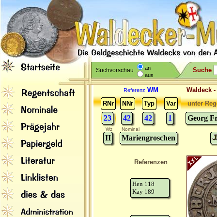
an
Suche
Suchvorschau
aus
WM
Waldeck 
Referenz
RNr
NNr
Typ
Var
unter Reg
23
42
42
1
Georg Fr
Wz
Nominal
II
Mariengroschen
Referenzen
Hen 118
Kay 189