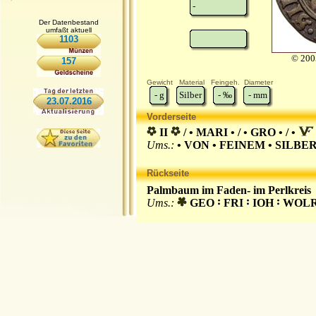
-
Der Datenbestand
umfaßt aktuell
1103
© 2005
157
Gewicht
Material
Feingeh.
Diameter
-
g
Silber
-
‰
-
mm
23.07.2016
Vorderseite
II
/ • MARI • / • GRO • / •
Ums.:
• VON • FEINEM • SILBER 
Rückseite
Palmbaum im Faden- im Perlkreis
Ums.:
GEO
FRI
IOH
WOL