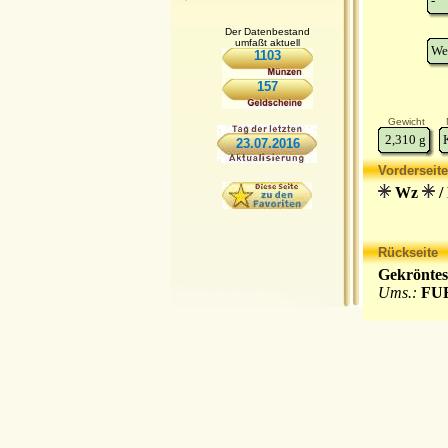
-
Der Datenbestand
umfaßt aktuell
We
1103
157
Gewicht
2,310
g
23.07.2016
Vorderseite
Wz
/
Rückseite
Gekröntes
Ums.:
FU