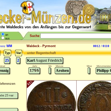
an
Suche
aus
WM
Waldeck - Pyrmont
0012 / 0110
renz
Typ
Var
unter Regentschaft
25
2
Karl
August Friedrich
inal
Jahr
Mz
Münze
Mmz
Münzmeister
ennig
7
Arolsen
Philipp 
eferenzen
hön 25 var