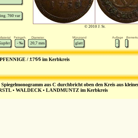
ing. 760 var
© 2010 J. St.
Material
Feingeh.
Diameter
Münzrand
Auflage
Bemerk
Kupfer
-
‰
20,7
mm
glatt
-
 PFENNIGE /
7
im Kerbkreis
 Spiegelmonogramm aus C durchbricht oben den Kreis aus kleine
RSTL • WALDECK • LANDMUNTZ im Kerbkreis