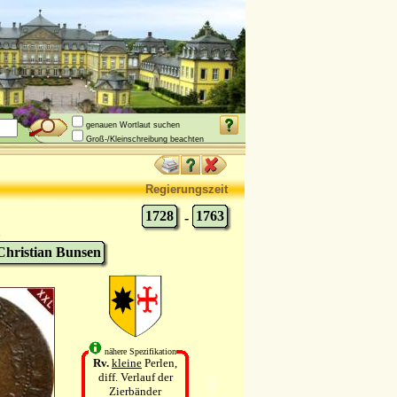
genauen Wortlaut suchen
Groß-/Kleinschreibung beachten
Regierungszeit
1728
1763
-
Christian Bunsen
nähere Spezifikation
Rv.
kleine
Perlen,
diff. Verlauf der
Zierbänder