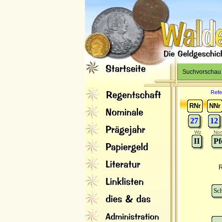
Suchvorschau
Refe
RNr
NNr
27
12
Wz
Nom
II
Pf
R
Sc