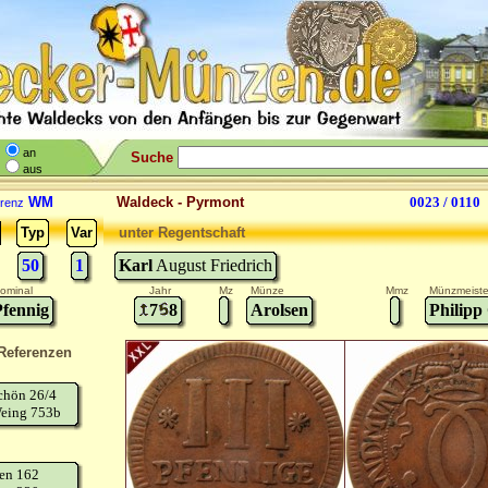
an
Suche
aus
WM
Waldeck - Pyrmont
0023 / 0110
renz
Typ
Var
unter Regentschaft
50
1
Karl
August Friedrich
ominal
Jahr
Mz
Münze
Mmz
Münzmeiste
Pfennig
7
8
Arolsen
Philipp
Referenzen
chön 26/4
eing 753b
en 162