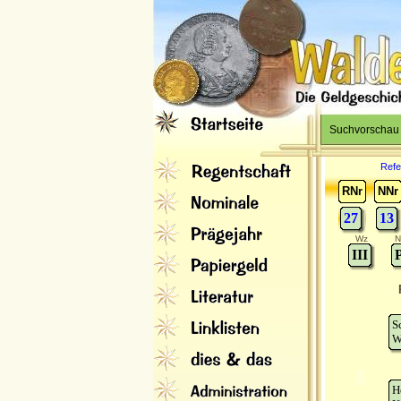
Suchvorschau
Refe
RNr
NNr
27
13
Wz
N
III
S
W
H