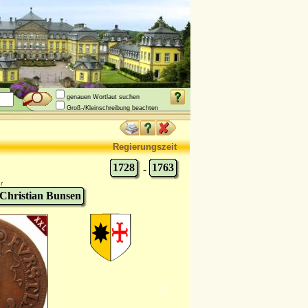
genauen Wortlaut suchen
Groß-/Kleinschreibung beachten
Regierungszeit
1728
1763
-
r
 Christian Bunsen