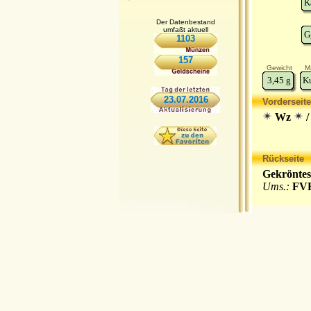
K
Der Datenbestand
umfaßt aktuell
G
1103
157
Gewicht
Ma
3,45
g
K
23.07.2016
Vorderseite
Wz
/
Rückseite
Gekröntes
Ums.:
FVR