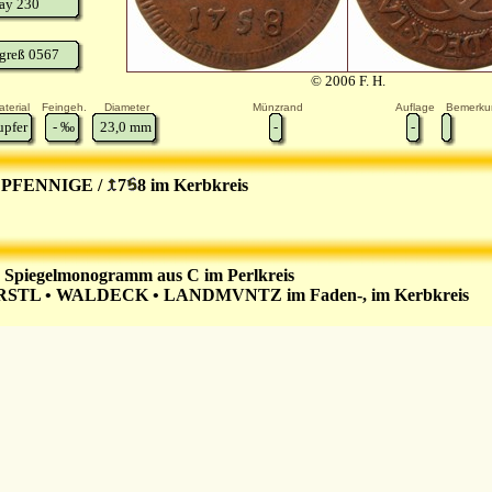
ay 230
greß 0567
© 2006 F. H.
terial
Feingeh.
Diameter
Münzrand
Auflage
Bemerku
upfer
-
‰
23,0
mm
-
-
 PFENNIGE /
7
8 im Kerbkreis
 Spiegelmonogramm aus C im Perlkreis
STL • WALDECK • LANDMVNTZ im Faden-, im Kerbkreis