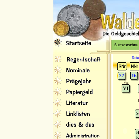
Suchvorschau
Refe
RNr
NNr
27
16
Wz
VI
S
H
K