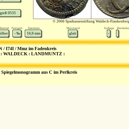
greß 0535
© 2006 Sparkassenstiftung Waldeck-Frankenber
aterial
Feingeh.
Diameter
Münzrand
Auflage
Bemerk
Silber
-
‰
16,9
mm
glatt
-
 / I74I / Mmz im Fadenkreis
 : WALDECK : LANDMUNTZ :
 Spiegelmonogramm aus C im Perlkreis