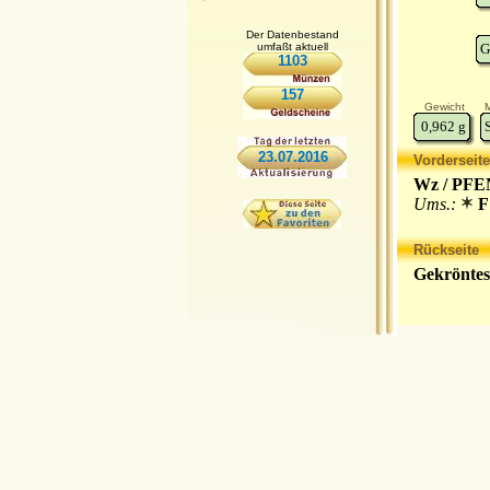
Der Datenbestand
umfaßt aktuell
G
1103
157
Gewicht
M
0,962
g
23.07.2016
Vorderseite
Wz / PFEN
Ums.:
F
Rückseite
Gekröntes