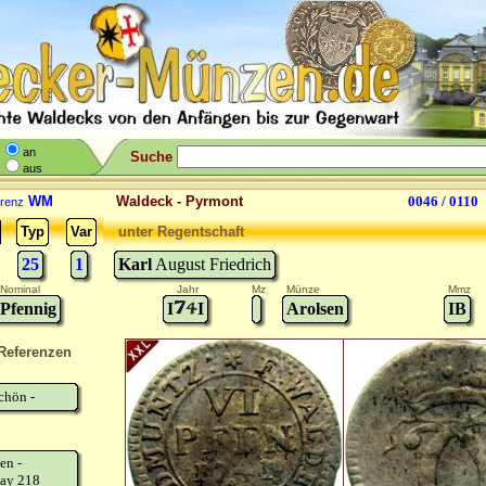
an
Suche
aus
WM
Waldeck - Pyrmont
0046 / 0110
renz
Typ
Var
unter Regentschaft
25
1
Karl
August Friedrich
Nominal
Jahr
Mz
Münze
Mmz
Pfennig
I
I
Arolsen
IB
Referenzen
chön -
en -
ay 218