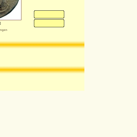
g
ungen