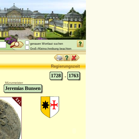
genauen Wortlaut suchen
Groß-/Kleinschreibung beachten
Regierungszeit
1728
1763
-
Münzmeister
Jeremias Bunsen