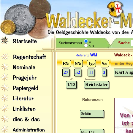
an
Suche
Suchvorschau
aus
WM
Waldeck 
Referenz
RNr
NNr
Typ
Var
unter Reg
27
52
11
3
Karl
Augu
Wz
Nominal
1/12
Reichstaler
Referenzen
Schön -
Hen 153