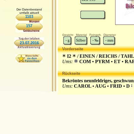
Der Datenbestand
umfaßt aktuell
1103
157
Gewicht
Material
Feingeh.
Diameter
-
g
Silber
-
‰
-
mm
23.07.2016
Vorderseite
I2
/ EINEN / REICHS / TAHL
Ums:
COM • PYRM • ET • RAPPO
Rückseite
Bekröntes neunfeldriges, geschwu
Ums:
CAROL • AUG • FRID • D