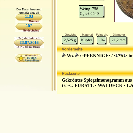
Weing. 758
Der Datenbestand
umfaßt aktuell
Ggreß 0549
1103
157
Gewicht
Material
Feingeh.
Diameter
2,525
g
Kupfer
-
‰
21,2
mm
23.07.2016
Vorderseite
Wz
/ ·PFENNIGE· / ·
7
· i
Rückseite
Gekröntes Spiegelmonogramm aus C
Ums.:
FURSTL • WALDECK • LAN