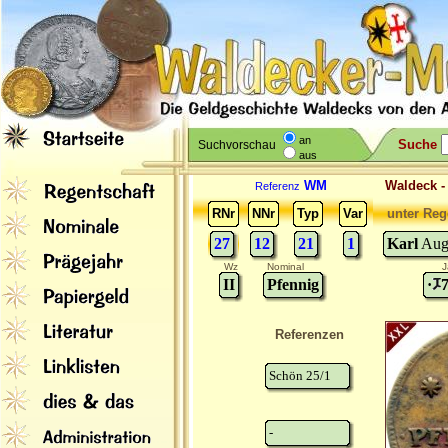
an
Suche
Suchvorschau
aus
WM
Waldeck 
Referenz
RNr
NNr
Typ
Var
unter Reg
27
12
21
1
Karl
Augu
Wz
Nominal
J
II
Pfennig
·
Referenzen
Schön 25/1
-