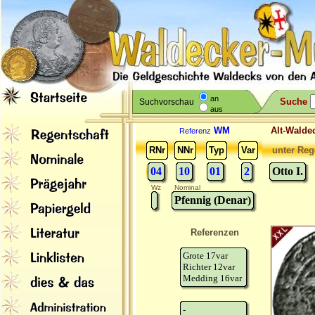
an
Suche
Suchvorschau
aus
WM
Alt-Wal
Referenz
RNr
NNr
Typ
Var
unter Reg
04
10
01
2
Otto I.
Wz
Nominal
Pfennig (Denar)
Referenzen
Grote 17var
Richter 12var
Medding 16var
-