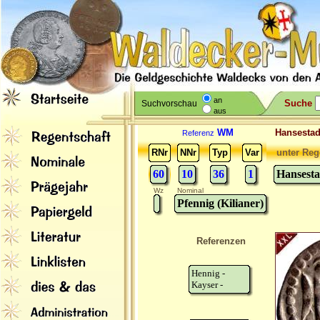
an
Suche
Suchvorschau
aus
WM
Hansesta
Referenz
RNr
NNr
Typ
Var
unter Reg
60
10
36
1
Hansest
Wz
Nominal
Pfennig (Kilianer)
Referenzen
Hennig -
Kayser -