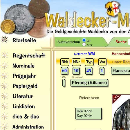
an
Suche
Suchvorschau
aus
WM
Hansesta
Referenz
RNr
NNr
Typ
Var
unter Reg
60
10
45
1
Hansest
Wz
Nominal
Pfennig (Kilianer)
Referenzen
Hen 022v
Kay 024v