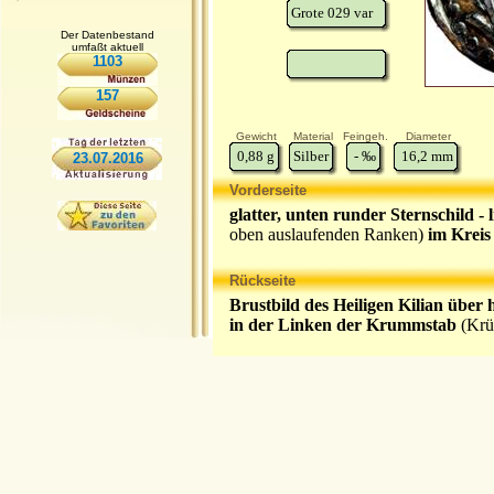
Grote 029 var
Der Datenbestand
umfaßt aktuell
1103
157
Gewicht
Material
Feingeh.
Diameter
0,88
g
Silber
-
‰
16,2
mm
23.07.2016
Vorderseite
glatter, unten runder Sternschild -
oben auslaufenden Ranken)
im Kreis 
Rückseite
Brustbild des Heiligen Kilian über
in der Linken der Krummstab
(Krü