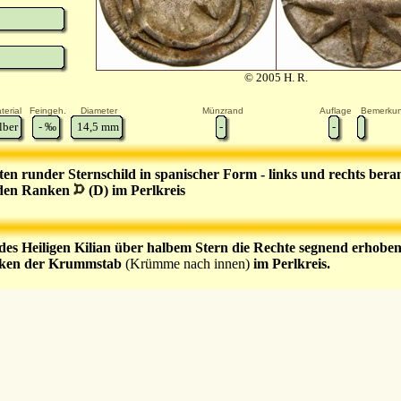
© 2005 H. R.
terial
Feingeh.
Diameter
Münzrand
Auflage
Bemerku
lber
-
‰
14,5
mm
-
-
nten runder Sternschild in spanischer Form - links und rechts ber
nden Ranken
(D) im Perlkreis
des Heiligen Kilian über halbem Stern die Rechte segnend erhoben
nken der Krummstab
(Krümme nach innen)
im Perlkreis.