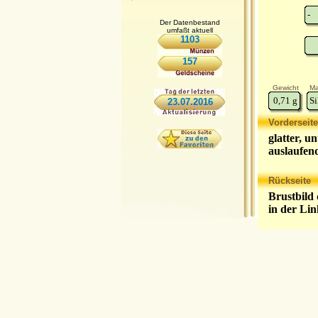
-
Der Datenbestand
umfaßt aktuell
1103
157
Gewicht
Ma
0,71
g
Si
23.07.2016
Vorderseite
glatter, u
auslaufe
Rückseite
Brustbild 
in der Li