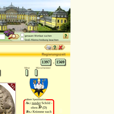
genauen Wortlaut suchen
Groß-/Kleinschreibung beachten
Regierungszeit
1397
1569
-
Mmz
Münzmeister
nähere Spezifikation
Av.:
runder
Schild -
oben
(D)
Rv.:
Krümme nach