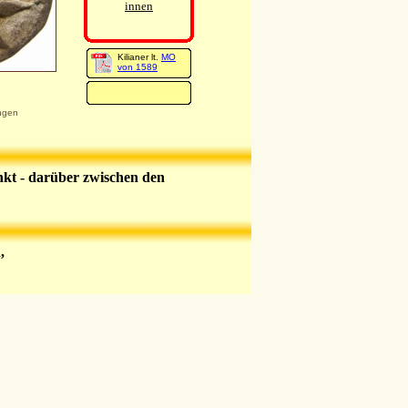
innen
Kilianer lt.
MO
von 1589
ngen
ankt - darüber zwischen den
,