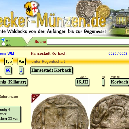
an
Suche
aus
WM
Hansestadt Korbach
0026 / 0053
renz
Typ
Var
unter Regentschaft
66
1
Hansestadt Korbach
al
Jahr
Mz
Münze
nig (Kilianer)
16.JH
Korbach
Referenzen
nnig 4
yser -
chter 33 var