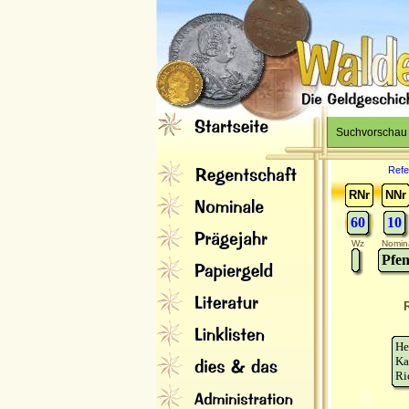
Suchvorschau
Refe
RNr
NNr
60
10
Wz
Nomin
Pfen
He
Ka
Ri