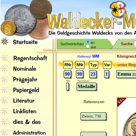
an
Suche
Suchvorschau
aus
WM
Königreic
Referenz
RNr
NNr
Typ
Var
unter Reg
90
98
23
1
Emma
z
Wz
Nominal
Medaille
Referenzen
Zwierz. 730
-