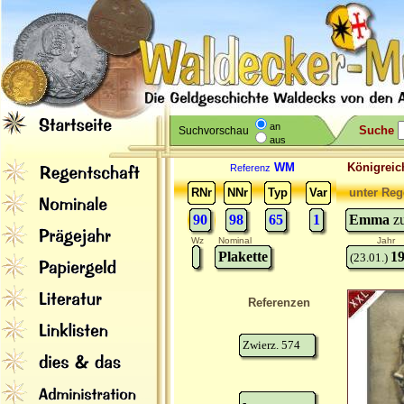
an
Suche
Suchvorschau
aus
WM
Königreic
Referenz
RNr
NNr
Typ
Var
unter Reg
90
98
65
1
Emma
z
Wz
Nominal
Jahr
Plakette
1
(23.01.)
Referenzen
Zwierz. 574
-