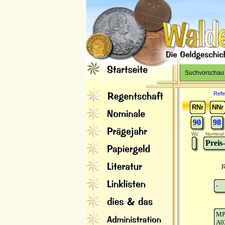
Suchvorschau
Refe
RNr
NNr
90
98
Wz
Nominal
Preis
R
-
M
A0