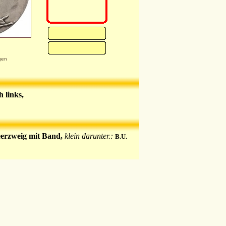
gen
 links,
erzweig mit Band,
klein darunter.:
B.U.