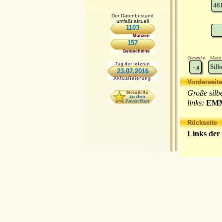
46
Der Datenbestand
umfaßt aktuell
1103
157
Gewicht
Mater
-
g
Silb
23.07.2016
Vorderseite
Große silb
links:
EMM
Rückseite
Links der