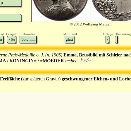
19
© 2012 Wolfgang Mergel
ial
Feingeh.
Diameter
Münzrand
Auflage
Bemerkun
er
-
‰
65,0
mm
glatt
-
erne Preis-Medaille o. J. (n. 1905)
Emma, Brustbild mit Schleier nach
A / KONINGIN= / =MOEDER
rechts:
 Freifläche
(zur späteren Gravur)
geschwungener Eichen- und Lorbe