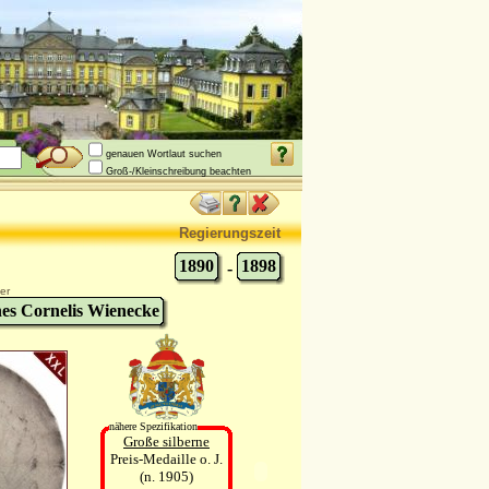
genauen Wortlaut suchen
Groß-/Kleinschreibung beachten
Regierungszeit
1890
1898
-
er
es Cornelis Wienecke
nähere Spezifikation
Große silberne
Preis-Medaille o. J.
(n. 1905)