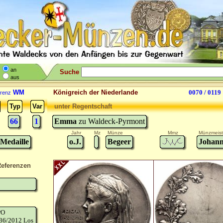
an
Suche
aus
WM
Königreich der Niederlande
0070 / 0119
renz
Typ
Var
unter Regentschaft
66
1
Emma
zu Waldeck-Pyrmont
Jahr
Mz
Münze
Mmz
Münzmeist
-Medaille
o.J.
Begeer
Johann
eferenzen
PO
36/2012 Los