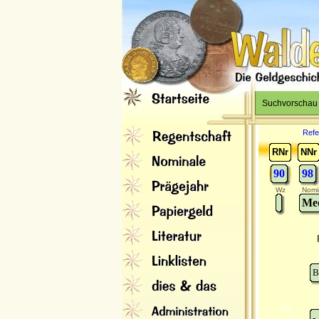
Suchvorschau
Refe
RNr
NNr
90
98
Wz
Nomi
Med
B
-