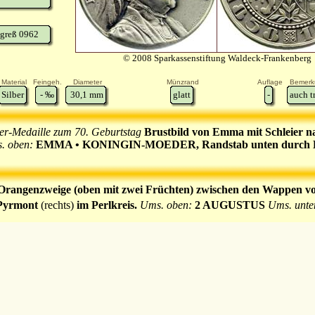
greß 0962
© 2008 Sparkassenstiftung Waldeck-Frankenberg
Material
Feingeh.
Diameter
Münzrand
Auflage
Bemerk
Silber
-
‰
30,1
mm
glatt
-
auch t
ber-Medaille zum 70. Geburtstag
Brustbild von Emma mit Schleier n
. oben:
EMMA • KONINGIN-MOEDER, Randstab unten durch Bru
te Orangenzweige (oben mit zwei Früchten) zwischen den Wappen 
Pyrmont
(rechts)
im Perlkreis.
Ums. oben:
2 AUGUSTUS
Ums. unt