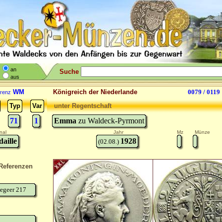
an
Suche
aus
WM
Königreich der Niederlande
0079 / 0119
renz
Typ
Var
unter Regentschaft
71
1
Emma
zu Waldeck-Pyrmont
nal
Jahr
Mz
Münze
aille
1928
(02.08.)
Referenzen
egeer 217