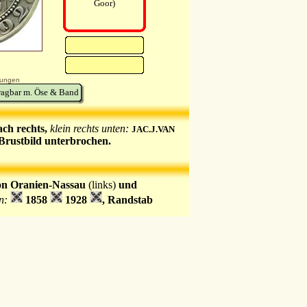
Goor)
ungen
ragbar m. Öse & Band
ach rechts,
klein rechts unten:
JAC.J.VAN
stbild unterbrochen.
von Oranien-Nassau
(links)
und
en:
1858
1928
, Randstab