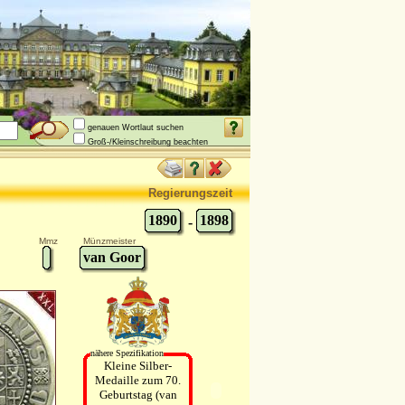
genauen Wortlaut suchen
Groß-/Kleinschreibung beachten
Regierungszeit
1890
1898
-
Mmz
Münzmeister
van Goor
nähere Spezifikation
Kleine Silber-
Medaille zum 70.
Geburtstag (van