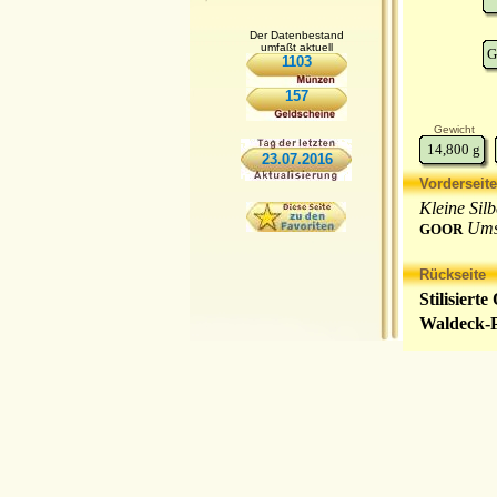
Der Datenbestand
umfaßt aktuell
G
1103
157
Gewicht
14,800
g
23.07.2016
Vorderseite
Kleine Sil
Ums
GOOR
Rückseite
Stilisier
Waldeck-