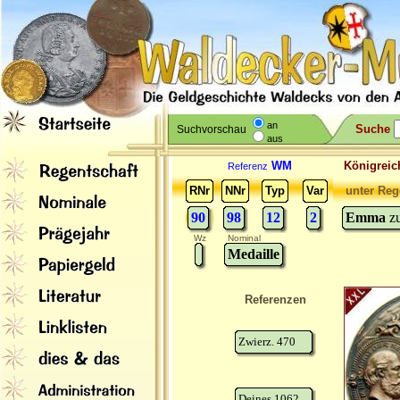
an
Suche
Suchvorschau
aus
WM
Königreic
Referenz
RNr
NNr
Typ
Var
unter Reg
90
98
12
2
Emma
z
Wz
Nominal
Medaille
Referenzen
Zwierz. 470
Deines 1062