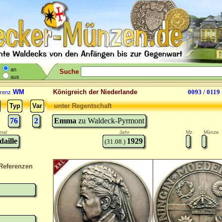
an
Suche
aus
WM
Königreich der Niederlande
0093 / 0119
renz
Typ
Var
unter Regentschaft
76
2
Emma
zu Waldeck-Pyrmont
nal
Jahr
Mz
Münze
aille
1929
(31.08.)
Referenzen