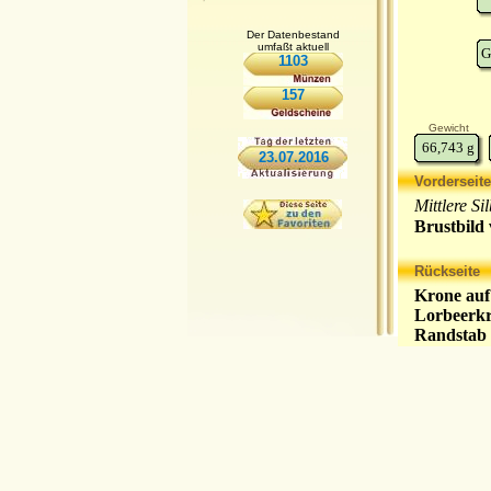
Der Datenbestand
umfaßt aktuell
G
1103
157
Gewicht
66,743
g
23.07.2016
Vorderseite
Mittlere Si
Brustbild
Rückseite
Krone auf
Lorbeerk
Randstab