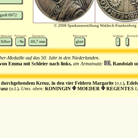
greß 0972
© 2008 Sparkassenstiftung Waldeck-Frankenberg
Material
Feingeh.
Diameter
Münzrand
Auflage
Bemerk
Silber
-
‰
60,7
mm
glatt
-
lber-Medaille auf das 50. Jahr in den Niederlanden.
 von Emma mit Schleier nach links,
am Armansatz:
, Randstab u
 durchgehendem Kreuz, in den vier Feldern Margarite
(o.r.)
, Edel
ranz
(o.l.)
.
Ums. oben:
KONINGIN
MOEDER
REGENTES
U