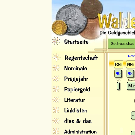
Suchvorschau
Refe
RNr
NNr
90
98
Wz
Nomi
Med
-
-