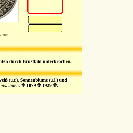
ungen
nten durch Brustbild unterbrochen.
weiß
(u.r.)
, Sonnenblume
(u.l.)
und
ms. unten:
1879
1929
,