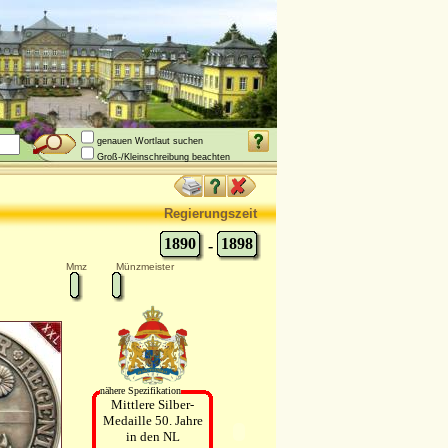
genauen Wortlaut suchen
Groß-/Kleinschreibung beachten
Regierungszeit
1890
1898
-
Mmz
Münzmeister
nähere Spezifikation
Mittlere Silber-
Medaille 50. Jahre
in den NL