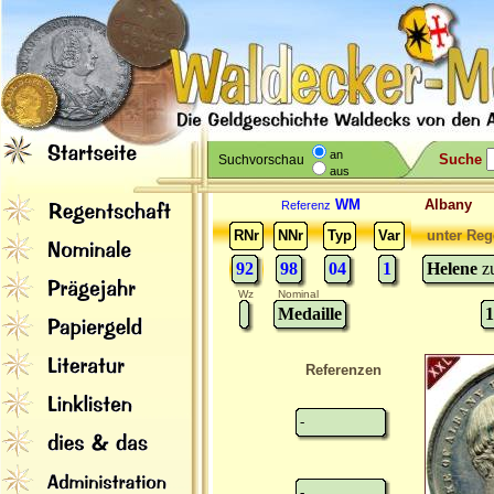
an
Suche
Suchvorschau
aus
WM
Albany
Referenz
RNr
NNr
Typ
Var
unter Reg
92
98
04
1
Helene
z
Wz
Nominal
Medaille
1
Referenzen
-
-