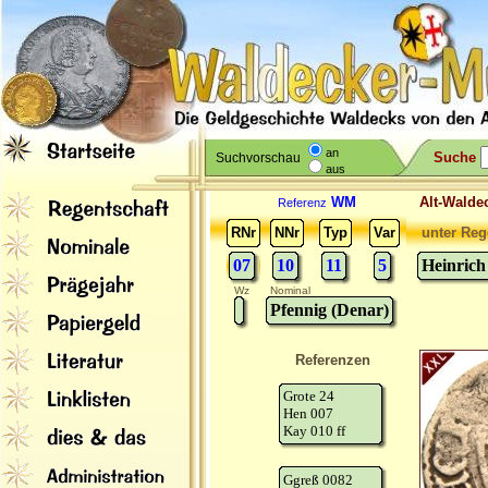
an
Suche
Suchvorschau
aus
WM
Alt-Wal
Referenz
RNr
NNr
Typ
Var
unter Reg
07
10
11
5
Heinrich
Wz
Nominal
Pfennig (Denar)
Referenzen
Grote 24
Hen 007
Kay 010 ff
Ggreß 0082