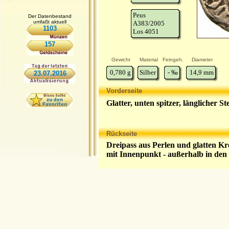
Peus
Der Datenbestand
umfaßt aktuell
A383/2005
1103
Los 4051
157
Gewicht
Material
Feingeh.
Diameter
0,780
g
Silber
-
‰
14,9
mm
23.07.2016
Vorderseite
Glatter, unten spitzer, länglicher S
Rückseite
Dreipass aus Perlen und glatten Kre
mit Innenpunkt - außerhalb in de