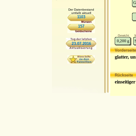
G
Der Datenbestand
umfaßt aktuell
1103
157
Gewicht
M
0,200
g
23.07.2016
Vorderseite
glatter, u
Rückseite
einseitige