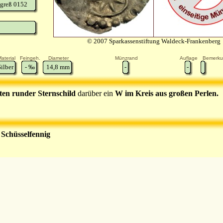
greß 0152
© 2007 Sparkassenstiftung Waldeck-Frankenberg
aterial
Feingeh.
Diameter
Münzrand
Auflage
Bemerk
Silber
-
‰
14,8
mm
-
-
nten runder Sternschild
darüber ein
W im Kreis aus großen Perlen.
r Schüsselfennig