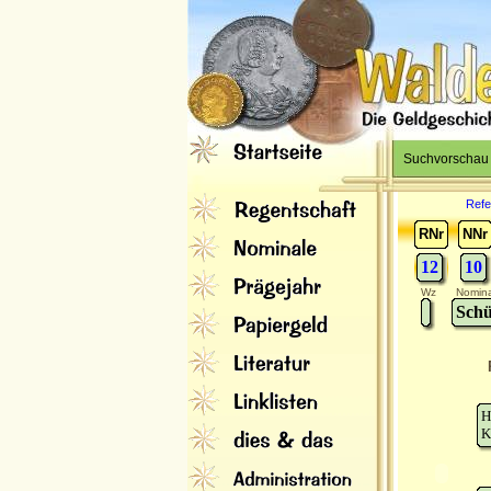
Suchvorschau
Refe
RNr
NNr
12
10
Wz
Nomina
Schü
H
K