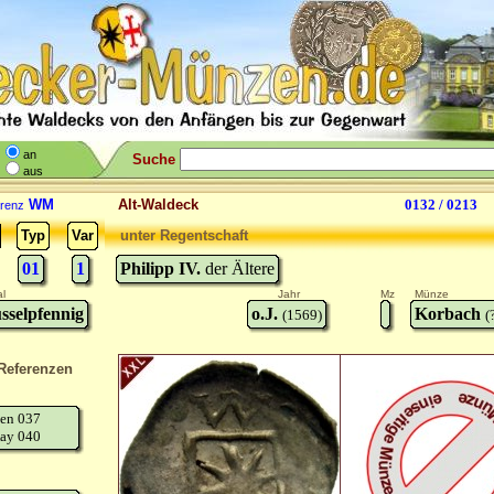
an
Suche
aus
WM
Alt-Waldeck
0132 / 0213
renz
Typ
Var
unter Regentschaft
01
1
Philipp IV.
der Ältere
l
Jahr
Mz
Münze
sselpfennig
o.J.
Korbach
(1569)
(
Referenzen
en 037
ay 040