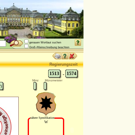
genauen Wortlaut suchen
Groß-/Kleinschreibung beachten
Regierungszeit
1513
1574
-
Mmz
Münzmeister
?)
nähere Spezifikation
W