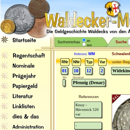
an
Suche
Suchvorschau
aus
WM
Schwale
Referenz
RNr
NNr
Typ
Var
unter Reg
01
10
12
2
Widekind
Wz
Nominal
Pfennig (Denar)
Referenzen
Krusy -
Hävernick 520
var
-