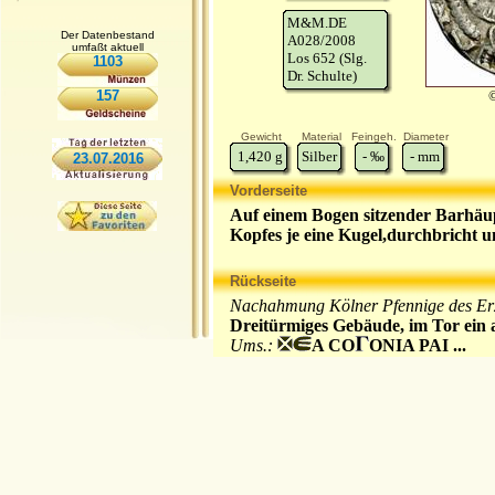
M&M.DE
Der Datenbestand
A028/2008
umfaßt aktuell
Los 652 (Slg.
1103
Dr. Schulte)
157
Gewicht
Material
Feingeh.
Diameter
1,420
g
Silber
-
‰
-
mm
23.07.2016
Vorderseite
Auf einem Bogen sitzender Barhäupt
Kopfes je eine Kugel,durchbricht 
Rückseite
Nachahmung Kölner Pfennige des Erz
Dreitürmiges Gebäude, im Tor ein ac
Ums.:
A CO
ONIA PAI ...