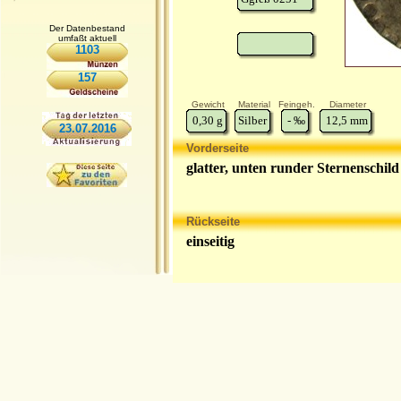
Der Datenbestand
umfaßt aktuell
1103
157
Gewicht
Material
Feingeh.
Diameter
0,30
g
Silber
-
‰
12,5
mm
23.07.2016
Vorderseite
glatter, unten runder Sternenschild 
Rückseite
einseitig