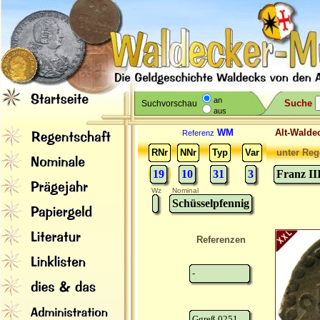
an
Suche
Suchvorschau
aus
WM
Alt-Wal
Referenz
RNr
NNr
Typ
Var
unter Reg
19
10
31
3
Franz II
Wz
Nominal
Schüsselpfennig
Referenzen
-
Ggreß 0251