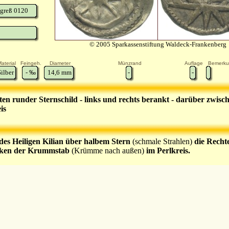
greß 0120
© 2005 Sparkassenstiftung Waldeck-Frankenberg
aterial
Feingeh.
Diameter
Münzrand
Auflage
Bemerk
Silber
-
‰
14,6
mm
-
-
nten runder Sternschild - links und rechts berankt - darüber zwi
is
des Heiligen Kilian über halbem Stern
(schmale Strahlen)
die Recht
nken der Krummstab
(Krümme nach außen)
im Perlkreis.