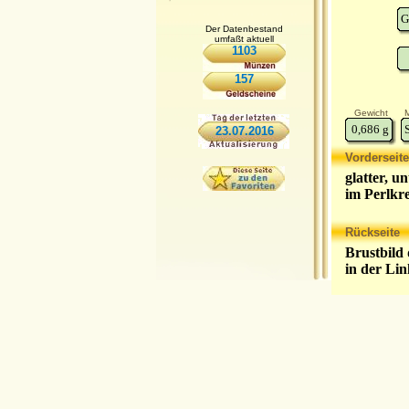
G
Der Datenbestand
umfaßt aktuell
1103
157
Gewicht
M
0,686
g
23.07.2016
Vorderseite
glatter, u
im Perlkre
Rückseite
Brustbild 
in der Li