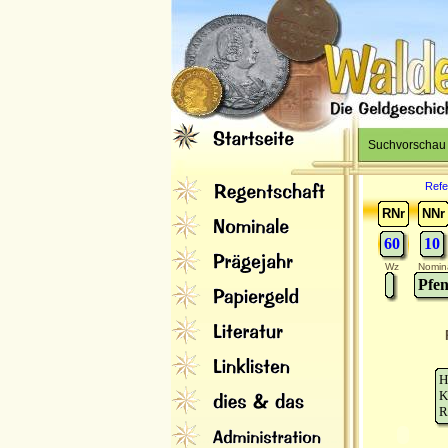
Suchvorschau
Refe
RNr
NNr
60
10
Wz
Nomin
Pfen
H
K
R