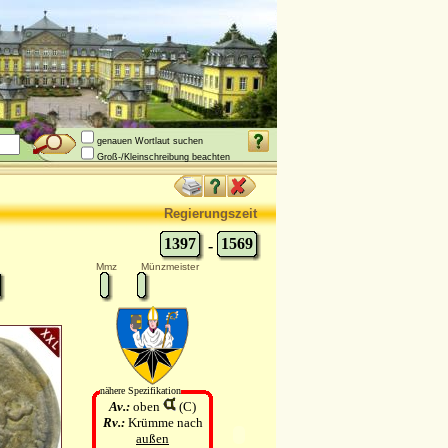
genauen Wortlaut suchen
Groß-/Kleinschreibung beachten
Regierungszeit
1397
1569
-
Mmz
Münzmeister
nähere Spezifikation
Av.:
oben
(C)
Rv.:
Krümme nach
außen