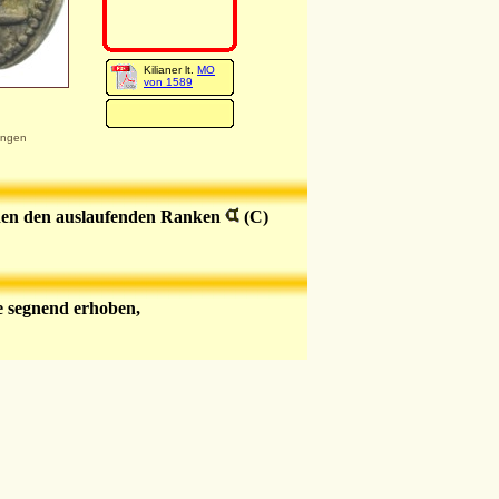
Kilianer lt.
MO
von 1589
ungen
schen den auslaufenden Ranken
(C)
e segnend erhoben,