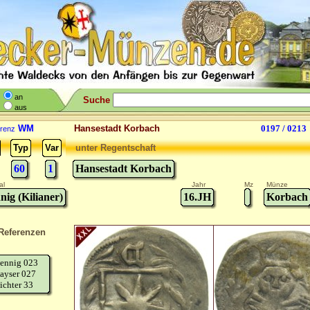
an
Suche
aus
WM
Hansestadt Korbach
0197 / 0213
renz
Typ
Var
unter Regentschaft
60
1
Hansestadt Korbach
al
Jahr
Mz
Münze
nig (Kilianer)
16.JH
Korbach
Referenzen
ennig 023
ayser 027
ichter 33