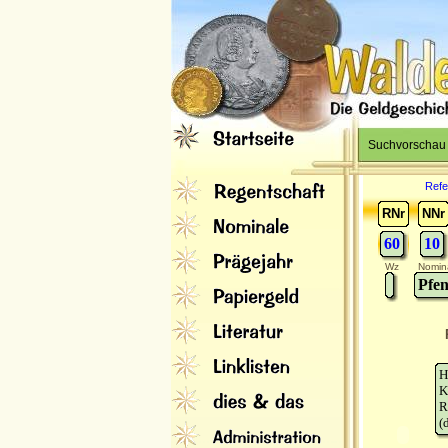
Suchvorschau
Refe
RNr
NNr
60
10
Wz
Nomin
Pfen
H
K
R
(