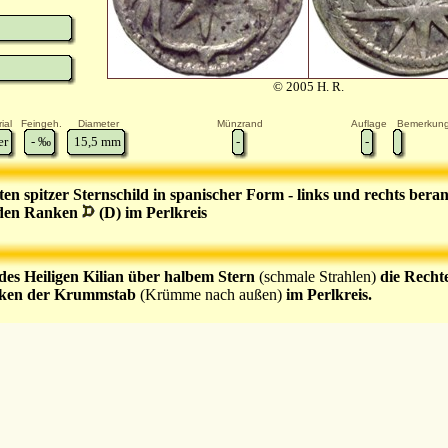
© 2005 H. R.
ial
Feingeh.
Diameter
Münzrand
Auflage
Bemerkun
er
-
‰
15,5
mm
-
-
nten spitzer Sternschild in spanischer Form - links und rechts ber
nden Ranken
(D) im Perlkreis
des Heiligen Kilian über halbem Stern
(schmale Strahlen)
die Recht
nken der Krummstab
(Krümme nach außen)
im Perlkreis.