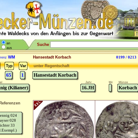
an
Suche
aus
WM
Hansestadt Korbach
0199 / 0213
renz
Typ
Var
unter Regentschaft
65
1
Hansestadt Korbach
al
Jahr
Mz
Münze
nig (Kilianer)
16.JH
Korbach
Referenzen
ennig 024
ayser 028
ichter 33
d.Exempl.)