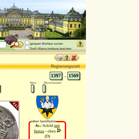
genauen Wortlaut suchen
Groß-/Kleinschreibung beachten
Regierungszeit
1397
1569
-
Mmz
Münzmeister
nähere Spezifikation
Av.:
Schild
mit
Spitze
- oben
(D)