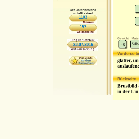
-
Der Datenbestand
umfaßt aktuell
1103
157
Gewicht
Mater
-
g
Silb
23.07.2016
Vorderseite
glatter, u
auslaufe
Rückseite
Brustbild 
in der Li