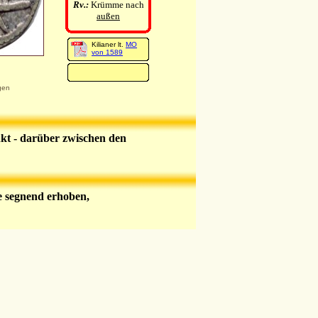
Rv.:
Krümme nach
außen
Kilianer lt.
MO
von 1589
gen
ankt - darüber zwischen den
e segnend erhoben,