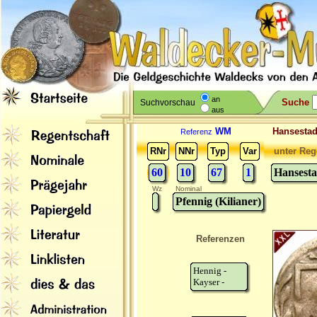
an
Suche
Suchvorschau
aus
WM
Hansesta
Referenz
RNr
NNr
Typ
Var
unter Reg
60
10
67
1
Hansest
Wz
Nominal
Pfennig (Kilianer)
Referenzen
Hennig -
Kayser -