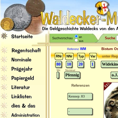
an
Suche
Suchvorschau
aus
WM
Bistum O
Referenz
RNr
NNr
Typ
Var
unter Reg
80
10
20
1
Widekind
Wz
Nominal
Pfennig
o.J
Referenzen
Kennep. 83
-