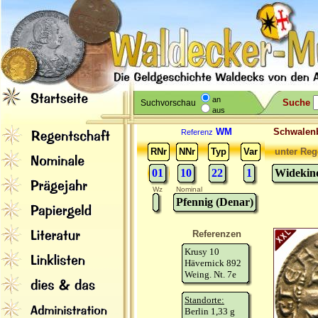
an
Suche
Suchvorschau
aus
WM
Schwale
Referenz
RNr
NNr
Typ
Var
unter Reg
01
10
22
1
Widekind
Wz
Nominal
Pfennig (Denar)
Referenzen
Krusy 10
Hävernick 892
Weing. Nt. 7e
Standorte:
Berlin 1,33 g