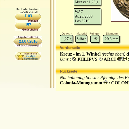
Münster 1,23 g
Der Datenbestand
WAG
umfaßt aktuell
1103
A023/2003
Los 3219
157
Gewicht
Material
Feingeh.
Diameter
1,27
g
Silber
-
‰
20,3
mm
23.07.2016
Vorderseite
Kreuz - im 1. Winkel
(rechts oben)
d
Ums.:
PHLIPVS
ARCI
S
Rückseite
Nachahmung Soester Pfennige des Erz
Colonia-Monogramm
/ COLONII 