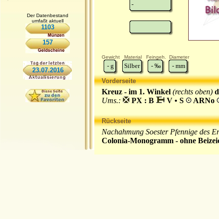
-
Der Datenbestand
umfaßt aktuell
1103
157
Gewicht
Material
Feingeh.
Diameter
-
g
Silber
-
‰
-
mm
23.07.2016
Vorderseite
Kreuz - im 1. Winkel
(rechts oben)
d
Ums.:
PX : B
V • S
ARNo
Rückseite
Nachahmung Soester Pfennige des Erz
Colonia-Monogramm - ohne Beizei