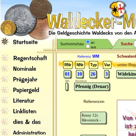
an
Suche
Suchvorschau
aus
WM
Schwale
Referenz
RNr
NNr
Typ
Var
unter Reg
01
10
26
3
Widekind
Wz
Nominal
Pfennig (Denar)
Referenzen
Krusy 12c
Hävernick -